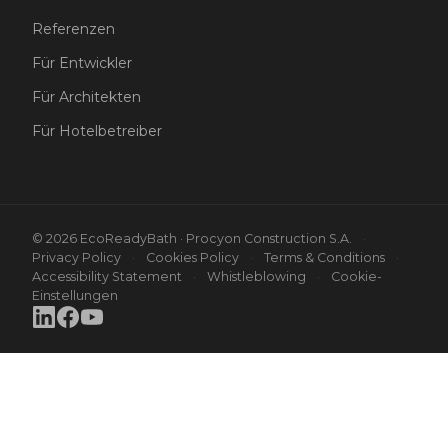
Referenzen
Für Entwickler
Für Architekten
Für Hotelbetreiber
© 2026 EcoReadyBath · Procyon Construction S.A.
·
Privacy Policy
·
Cookies Policy
·
Terms & Conditions
·
Accessibility Statement
·
Whistleblowing
·
Cookie-
Einstellungen