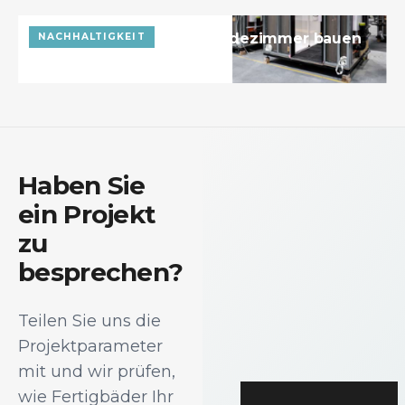
Verändern Sie, wie Sie Badezimmer bauen
NACHHALTIGKEIT
17. Dezember 2024
Haben Sie
ein Projekt
zu
besprechen?
Teilen Sie uns die
Projektparameter
mit und wir prüfen,
wie Fertigbäder Ihr